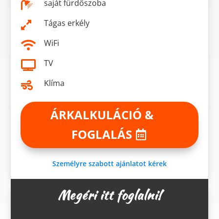
saját fürdőszoba

Tágas erkély

WiFi

TV

Klíma

ÁRKALKULÁCIÓ &
FOGLALÁS
Személyre szabott ajánlatot kérek
Megéri itt foglalni!