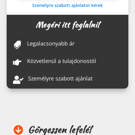
Személyre szabott ajánlatot kérek
Megéri itt foglalni!
Legalacsonyabb ár

Közvetlenül a tulajdonostól

Személyre szabott ajánlat

Görgessen lefelé!
