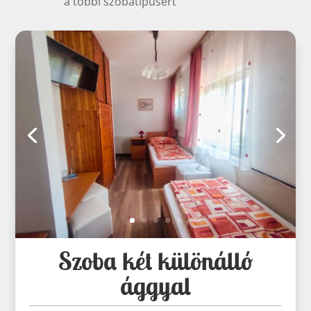
a többi szobatípusért
Szoba két különálló
ággyal